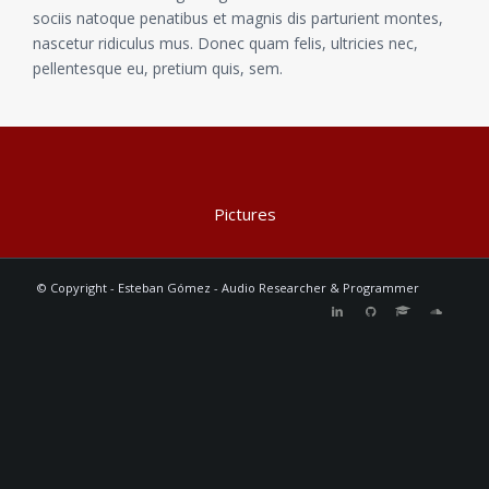
sociis natoque penatibus et magnis dis parturient montes,
nascetur ridiculus mus. Donec quam felis, ultricies nec,
pellentesque eu, pretium quis, sem.
Pictures
© Copyright - Esteban Gómez - Audio Researcher & Programmer